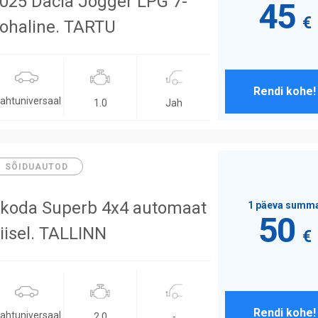
025 Dacia Jogger LPG 7-
45
€
ohaline. TARTU
Rendi kohe!
ahtuniversaal
Jah
1.0
SÕIDUAUTOD
koda Superb 4x4 automaat
1 päeva summ
50
iisel. TALLINN
€
Rendi kohe!
ahtuniversaal
-
2.0