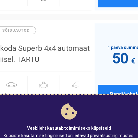
SÕIDUAUTOD
koda Superb 4x4 automaat
1 päeva summ
50
iisel. TARTU
€
Rendi kohe!
ahtuniversaal
-
2.0
SÕIDUAUTOD
Veebileht kasutab toimimiseks küpsiseid
Küpsiste kasutamise tingimused on leitavad
privaatsustingimustes
.