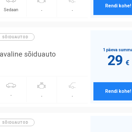
Rendi kohe!
Sedaan
-
-
SÕIDUAUTOD
1 päeva summ
avaline sõiduauto
29
€
Rendi kohe!
-
-
-
SÕIDUAUTOD