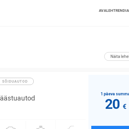
AVALEHT
RENDI
SÕIDUAUTOD
1 päeva summ
äästuautod
20
€