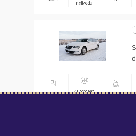
nelivedu
S
d
Automaat,
M
Diisel
5
nelivedu