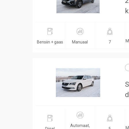
2
k
M
Bensiin + gaas
Manuaal
7
S
d
Automaat,
M
Diisel
5