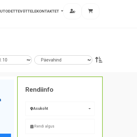
AUTOD
ETTEVõTTELE
KONTAKT
ET
Rendiinfo
a
Asukoht