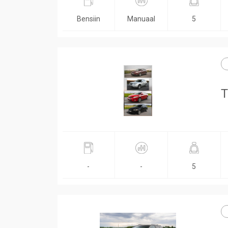
Bensiin
Manuaal
5
T
-
-
5