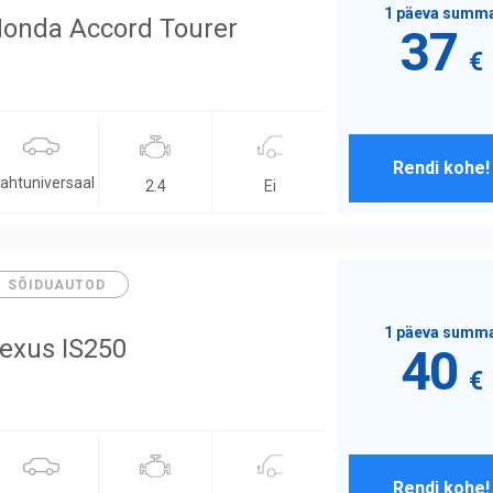
1 päeva summ
onda Accord Tourer
37
€
Rendi kohe!
ahtuniversaal
Ei
2.4
SÕIDUAUTOD
1 päeva summ
exus IS250
40
€
Rendi kohe!