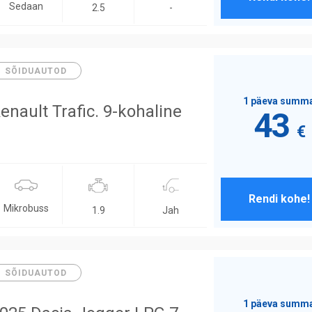
Sedaan
-
2.5
SÕIDUAUTOD
1 päeva summ
enault Trafic. 9-kohaline
43
€
Rendi kohe!
Mikrobuss
Jah
1.9
SÕIDUAUTOD
1 päeva summ