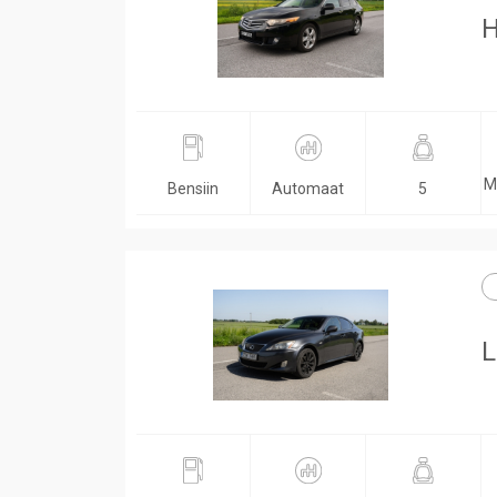
H
M
Bensiin
Automaat
5
L