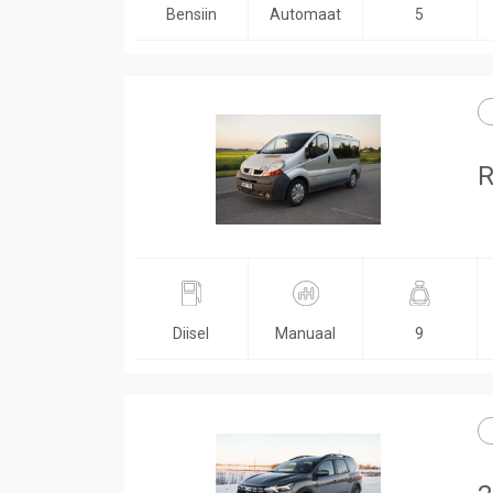
Bensiin
Automaat
5
R
Diisel
Manuaal
9