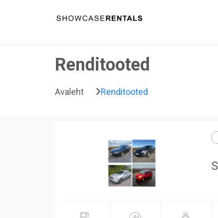
Liigu sisu juurde
Renditooted
Avaleht
Renditooted
S